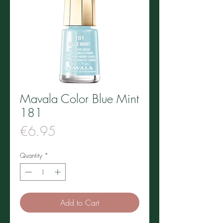
Mavala Color Blue Mint
181
Price
€6.95
Quantity
*
Add to Cart