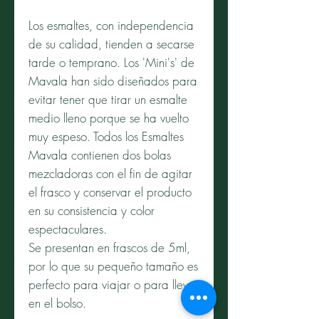
Los esmaltes, con independencia
de su calidad, tienden a secarse
tarde o temprano. Los 'Mini's' de
Mavala han sido diseñados para
evitar tener que tirar un esmalte
medio lleno porque se ha vuelto
muy espeso. Todos los Esmaltes
Mavala contienen dos bolas
mezcladoras con el fin de agitar
el frasco y conservar el producto
en su consistencia y color
espectaculares.
Se presentan en frascos de 5ml,
por lo que su pequeño tamaño es
perfecto para viajar o para llevar
en el bolso.